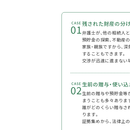
残された財産の分
CASE
01
弁護士が、他の相続人
預貯金の探索、不動産
家族・親族ですから、
することもできます。
交渉が迅速に進まない
生前の贈与・使い込
CASE
02
生前の贈与や預貯金等
まうことも多々ありま
誰がどのくらい贈与さ
ります。
証拠集めから、法律上