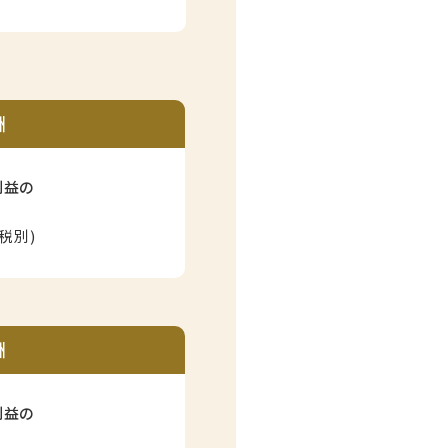
酬
利益の
(税別)
酬
利益の