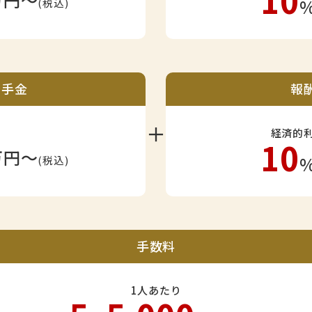
10
万円〜
(税込)
着手金
報
＋
経済的
10
万円〜
(税込)
手数料
1人あたり