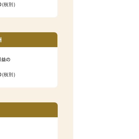
%
(税別)
酬
利益の
%
(税別)